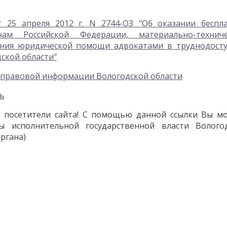
т 25 апреля 2012 г. N 2744-ОЗ "Об оказании беспл
м Российской Федерации, материально-техниче
ания юридической помощи адвокатами в труднодост
ской области"
правовой информации Вологодской области
ь
 посетители сайта! С помощью данной ссылки Вы м
ы исполнительной государственной власти Волого
ргана)