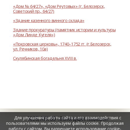
«Дом № 64/27», «Дом Реутовых» (г. Белозерск,
Советский пр., 64/27)
«Здание казенного винного склада»
Здание прокуратуры (памятник истории и культуры
«Дом Линде Кугеля»)
«Покровская церковь», 1740–1752 гг. (г.Белозерск,
ул. Речников, 10а)
Скулябинская богадельня XVIII в.
Для улучшения работы сайта и его взаимодействия с
2026, АУК ВО «Вологдареставрация»
пользователями мы используем файлы cookie. Продолжая
работу с сайтом, Вы разрешаете использование cookie-