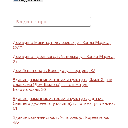
Дом купца Манина, г. Белозерск, ул. Карла Маркса,
62/21
Дом купца Троицкого, г. Устюжна, ул. Карла Маркса,
27
Дом Левашова, г. Вологда, ул. Герцена, 37
Здание (памятник истории и культуры, Жилой дом
с лавками (Дом Шилова), г. Тотьма, ул.
Белоусовская, 30
Здание (памятник истории и культуры, здание
бывшего духовного училища), г. Тотьма, ул. Ленина,
61
Здание казначейства, г. Устюжна, ул. Корелякова,
4/6