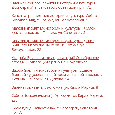
Здание нежилое (памятник истории и культуры,
Дом Сераго), г. Белозерск, Советский пр-т, 72
Кинотеатр (памятник истории и культуры Собор
Богоявления), г. Тотьма, ул. Белоусовская, 1
Магазин (памятник истории и культуры - Жилой
дом с лавками), г. Тотьма, ул. Советская, 5
Магазин (памятник истории и культуры Здание
бывшего магазина Зингера), г. Тотьма, ул.
Белоусовская, 28
Усадьба Брянчаниновых (санаторий Октябрьские
всходы), Грязовецкий район, с. Покровское
Школа (памятник истории и культуры, Здание
бывшей художественной промышленной школы), г.
Тотьма, Набережная Кускова, 14
Здание гимназии, г. Устюжна, ул. Карла Маркса, 8
Собор Воскресенский (г. Устюжна, ул. Карла Маркса,
27)
«Дом купца Капарулина» (г. Белозерск, Советский
пр., 70)