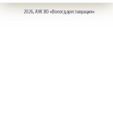
2026, АУК ВО «Вологдареставрация»