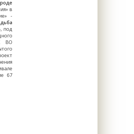
ороде
ия» в
ие» -
адьба
5
, под
дного
УК ВО
ытого
роект
чения
ивале
ие 67