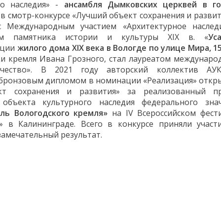
го наследия» -
ансамбля Дымковских церквей в г
 в смотр-конкурсе «Лучший объект сохранения и развит
с Международным участием «Архитектурное наслед
ием памятника истории и культуры XIX в. «
Ус
ации
жилого дома XIX века в Вологде по улице Мира, 1
и кремля Ивана Грозного, стал лауреатом междунаро
одчество». В 2021 году авторский коллектив А
 бронзовым дипломом в номинации «Реализация» откр
кт сохранения и развития» за реализованный п
 объекта культурного наследия федерального зна
бль Вологодского кремля»
на IV Всероссийском фест
1» в
Калининград
е. Всего в конкурсе приняли участ
 замечательный результат.