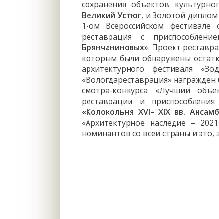
сохранения объектов культурно
Великий Устюг
, и Золотой диплом
1-ом Всероссийском фестивале 
реставрация с приспособлен
Брянчаниновых
». Проект реставр
которым были обнаружены остатк
архитектурного фестиваля «З
«Вологдареставрация» награжден
смотра-конкурса «Лучший объе
реставрации и приспособления
«Колокольня XVI– XIX вв. Ансам
«Архитектурное наследие – 202
номинантов со всей страны и это,